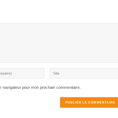
Saisir
l’URL
de
le navigateur pour mon prochain commentaire.
votre
site
(facultatif)