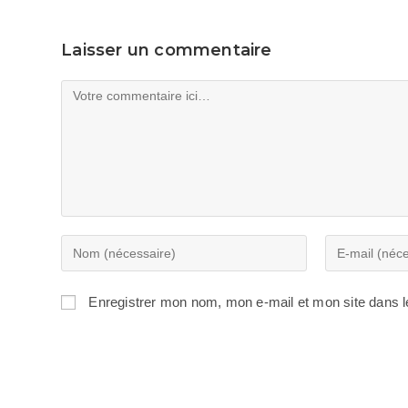
Laisser un commentaire
Comment
Enter
Enter
your
your
name
email
Enregistrer mon nom, mon e-mail et mon site dans 
or
address
username
to
to
comment
comment