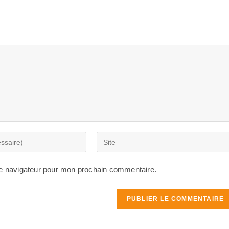
Saisir
l’URL
de
le navigateur pour mon prochain commentaire.
votre
site
(facultatif)