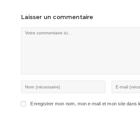
Laisser un commentaire
Comment
Enter
Enter
your
your
name
email
Enregistrer mon nom, mon e-mail et mon site dans 
or
address
username
to
to
comment
comment