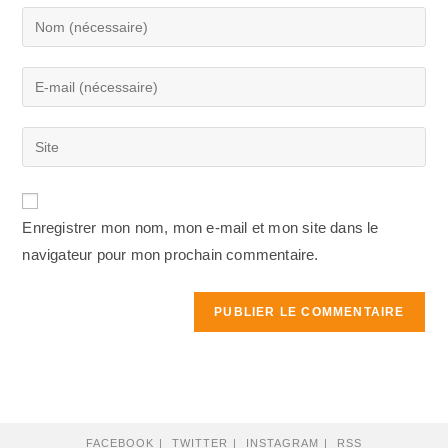
Enter
your
name
Enter
or
your
username
email
Saisir
to
address
l’URL
comment
to
de
comment
votre
Enregistrer mon nom, mon e-mail et mon site dans le
site
navigateur pour mon prochain commentaire.
(facultatif)
FACEBOOK
TWITTER
INSTAGRAM
RSS